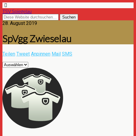
TSV Spiegelau
28. August 2019
SpVgg Zwieselau
Teilen
Tweet
Anpinnen
Mail
SMS