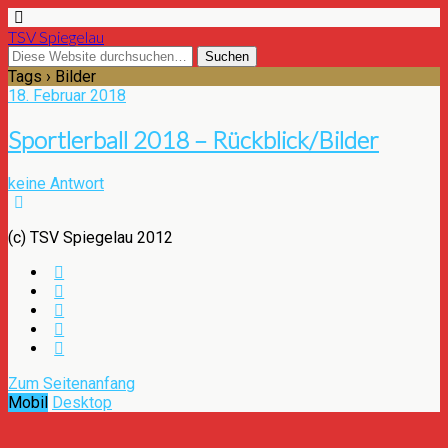
TSV Spiegelau
Tags › Bilder
18. Februar 2018
Sportlerball 2018 – Rückblick/Bilder
keine Antwort
(c) TSV Spiegelau 2012
Zum Seitenanfang
Mobil
Desktop