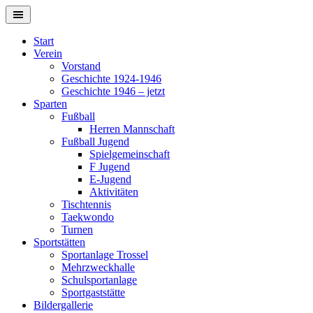
Springe
zum
Inhalt
Start
Verein
Vorstand
Geschichte 1924-1946
Geschichte 1946 – jetzt
Sparten
Fußball
Herren Mannschaft
Fußball Jugend
Spielgemeinschaft
F Jugend
E-Jugend
Aktivitäten
Tischtennis
Taekwondo
Turnen
Sportstätten
Sportanlage Trossel
Mehrzweckhalle
Schulsportanlage
Sportgaststätte
Bildergallerie