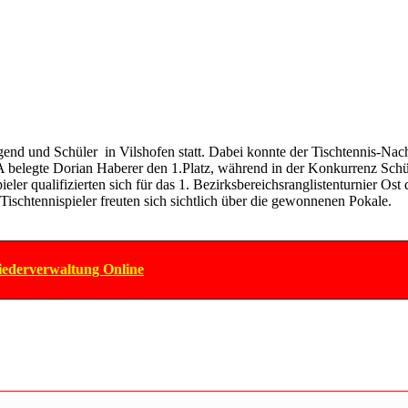
Jugend und Schüler in Vilshofen statt. Dabei konnte der Tischtennis-N
r A belegte Dorian Haberer den 1.Platz, während in der Konkurrenz Sch
eler qualifizierten sich für das 1. Bezirksbereichsranglistenturnier Ost
Tischtennispieler freuten sich sichtlich über die gewonnenen Pokale.
iederverwaltung Online