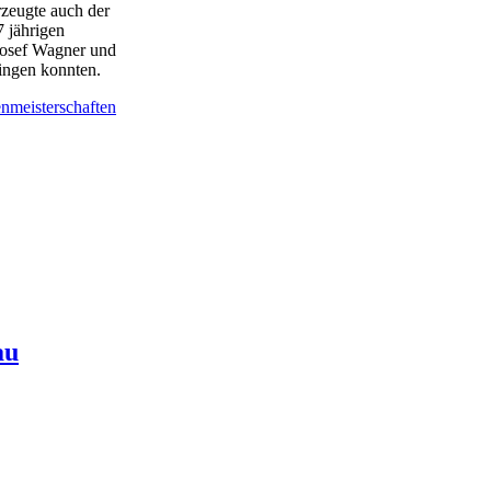
rzeugte auch der
 jährigen
 Josef Wagner und
ringen konnten.
nmeisterschaften
au