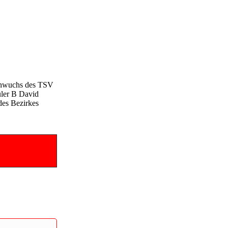
achwuchs des TSV
üler B David
 des Bezirkes