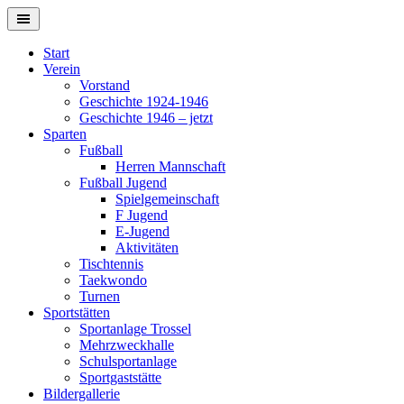
Springe
zum
Inhalt
Start
Verein
Vorstand
Geschichte 1924-1946
Geschichte 1946 – jetzt
Sparten
Fußball
Herren Mannschaft
Fußball Jugend
Spielgemeinschaft
F Jugend
E-Jugend
Aktivitäten
Tischtennis
Taekwondo
Turnen
Sportstätten
Sportanlage Trossel
Mehrzweckhalle
Schulsportanlage
Sportgaststätte
Bildergallerie