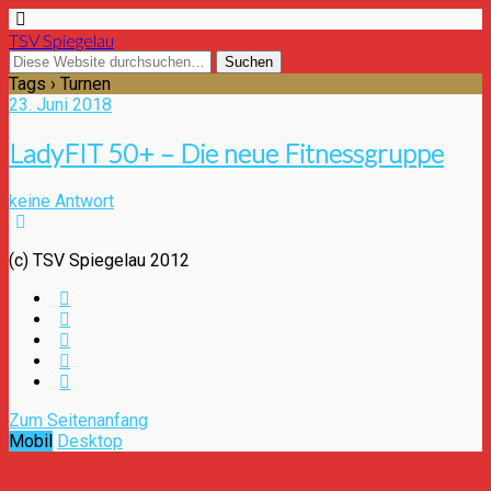
TSV Spiegelau
Tags › Turnen
23. Juni 2018
LadyFIT 50+ – Die neue Fitnessgruppe
keine Antwort
(c) TSV Spiegelau 2012
Zum Seitenanfang
Mobil
Desktop