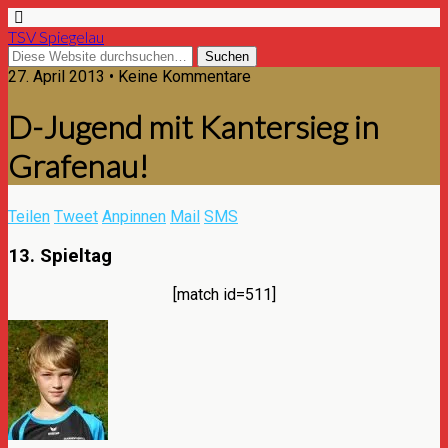
TSV Spiegelau
27. April 2013 • Keine Kommentare
D-Jugend mit Kantersieg in
Grafenau!
Teilen
Tweet
Anpinnen
Mail
SMS
13. Spieltag
[match id=511]