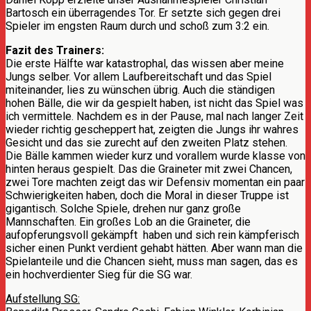
Bartosch ein überragendes Tor. Er setzte sich gegen drei
Spieler im engsten Raum durch und schoß zum 3:2 ein.
Fazit des Trainers:
Die erste Hälfte war katastrophal, das wissen aber meine
Jungs selber. Vor allem Laufbereitschaft und das Spiel
miteinander, lies zu wünschen übrig. Auch die ständigen
hohen Bälle, die wir da gespielt haben, ist nicht das Spiel was
ich vermittele. Nachdem es in der Pause, mal nach langer Zeit
wieder richtig gescheppert hat, zeigten die Jungs ihr wahres
Gesicht und das sie zurecht auf den zweiten Platz stehen.
Die Bälle kammen wieder kurz und vorallem wurde klasse von
hinten heraus gespielt. Das die Graineter mit zwei Chancen,
zwei Tore machten zeigt das wir Defensiv momentan ein paar
Schwierigkeiten haben, doch die Moral in dieser Truppe ist
gigantisch. Solche Spiele, drehen nur ganz große
Mannschaften. Ein großes Lob an die Graineter, die
aufopferungsvoll gekämpft haben und sich rein kämpferisch
sicher einen Punkt verdient gehabt hätten. Aber wann man die
Spielanteile und die Chancen sieht, muss man sagen, das es
ein hochverdienter Sieg für die SG war.
Aufstellung SG: