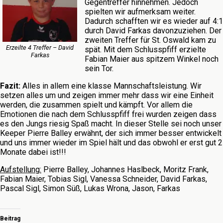
Gegentreffer hinnehmen. Jedoch
spielten wir aufmerksam weiter.
Dadurch schafften wir es wieder auf 4:1
durch David Farkas davonzuziehen. Der
zweiten Treffer für St. Oswald kam zu
Erzeilte 4 Treffer – David
spät. Mit dem Schlusspfiff erzielte
Farkas
Fabian Maier aus spitzem Winkel noch
sein Tor.
Fazit:
Alles in allem eine klasse Mannschaftsleistung. Wir
setzen alles um und zeigen immer mehr dass wir eine Einheit
werden, die zusammen spielt und kämpft. Vor allem die
Emotionen die nach dem Schlusspfiff frei wurden zeigen dass
es den Jungs riesig Spaß macht. In dieser Stelle sei noch unser
Keeper Pierre Balley erwähnt, der sich immer besser entwickelt
und uns immer wieder im Spiel hält und das obwohl er erst gut 2
Monate dabei ist!!!
Aufstellung:
Pierre Balley, Johannes Haslbeck, Moritz Frank,
Fabian Maier, Tobias Sigl, Vanessa Schneider, David Farkas,
Pascal Sigl, Simon Süß, Lukas Wrona, Jason, Farkas
Beitrag