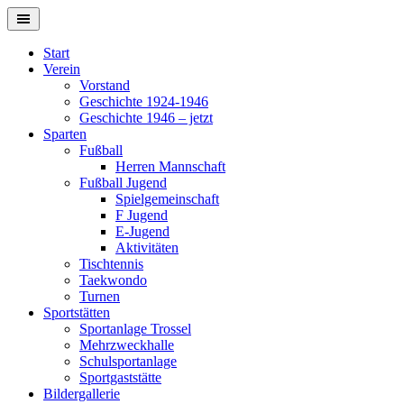
Springe
zum
Inhalt
Start
Verein
Vorstand
Geschichte 1924-1946
Geschichte 1946 – jetzt
Sparten
Fußball
Herren Mannschaft
Fußball Jugend
Spielgemeinschaft
F Jugend
E-Jugend
Aktivitäten
Tischtennis
Taekwondo
Turnen
Sportstätten
Sportanlage Trossel
Mehrzweckhalle
Schulsportanlage
Sportgaststätte
Bildergallerie