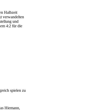
en Halbzeit
kt verwandelten
stellung und
em 4:2 für die
greich spielen zu
ucas Hiemann,