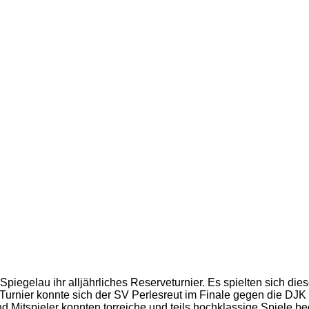
iegelau ihr alljährliches Reserveturnier. Es spielten sich die
 Turnier konnte sich der SV Perlesreut im Finale gegen die DJ
d Mitspieler konnten torreiche und teils hochklassige Spiele b