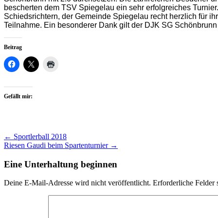
bescherten dem TSV Spiegelau ein sehr erfolgreiches Turnier
Schiedsrichtern, der Gemeinde Spiegelau recht herzlich für ih
Teilnahme. Ein besonderer Dank gilt der DJK SG Schönbrunn di
Beitrag
Gefällt mir:
Artikel-
←
Sportlerball 2018
Riesen Gaudi beim Spartenturnier
→
Navigation
Eine Unterhaltung beginnen
Deine E-Mail-Adresse wird nicht veröffentlicht.
Erforderliche Felder 