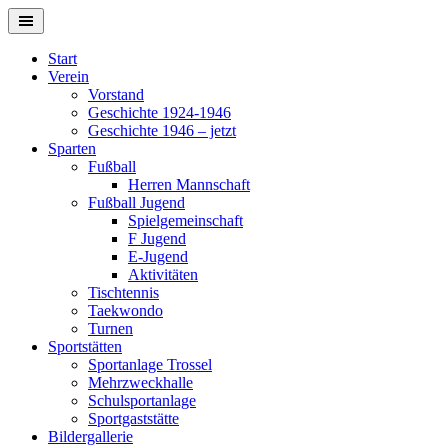
Springe
zum
Inhalt
Start
Verein
Vorstand
Geschichte 1924-1946
Geschichte 1946 – jetzt
Sparten
Fußball
Herren Mannschaft
Fußball Jugend
Spielgemeinschaft
F Jugend
E-Jugend
Aktivitäten
Tischtennis
Taekwondo
Turnen
Sportstätten
Sportanlage Trossel
Mehrzweckhalle
Schulsportanlage
Sportgaststätte
Bildergallerie