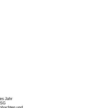
ses Jahr
K SG
eobachten und