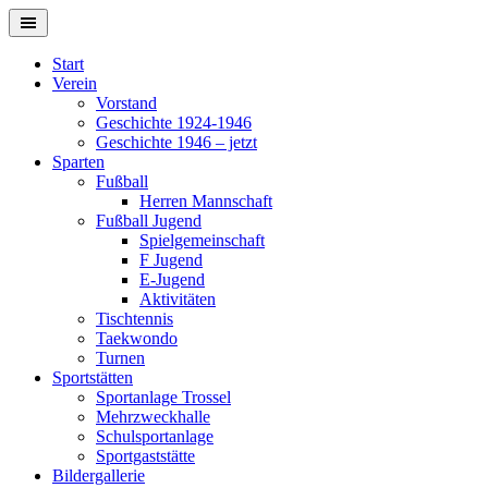
Springe
zum
Inhalt
Start
Verein
Vorstand
Geschichte 1924-1946
Geschichte 1946 – jetzt
Sparten
Fußball
Herren Mannschaft
Fußball Jugend
Spielgemeinschaft
F Jugend
E-Jugend
Aktivitäten
Tischtennis
Taekwondo
Turnen
Sportstätten
Sportanlage Trossel
Mehrzweckhalle
Schulsportanlage
Sportgaststätte
Bildergallerie