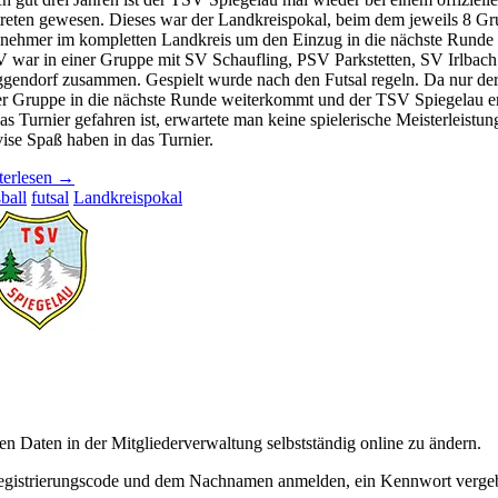
treten gewesen. Dieses war der Landkreispokal, beim dem jeweils 8 Gr
lnehmer im kompletten Landkreis um den Einzug in die nächste Runde
 war in einer Gruppe mit SV Schaufling, PSV Parkstetten, SV Irlba
gendorf zusammen. Gespielt wurde nach den Futsal regeln. Da nur de
er Gruppe in die nächste Runde weiterkommt und der TSV Spiegelau e
das Turnier gefahren ist, erwartete man keine spielerische Meisterleistu
ise Spaß haben in das Turnier.
SV
terlesen
→
egelau
ball
futsal
Landkreispokal
m
sjährigen
dkreispokal
2
gendorf”
n Daten in der Mitgliederverwaltung selbstständig online zu ändern.
Registrierungscode und dem Nachnamen anmelden, ein Kennwort vergeb