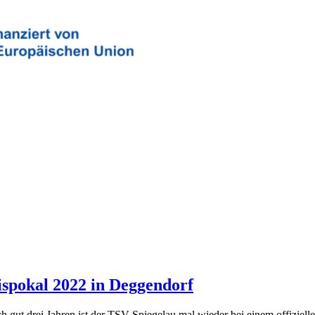
spokal 2022 in Deggendorf
h gut drei Jahren ist der TSV Spiegelau mal wieder bei einem offizielle