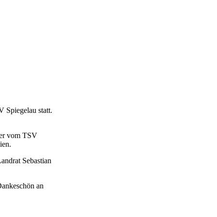
 Spiegelau statt.
uber vom TSV
ien.
Landrat Sebastian
 Dankeschön an