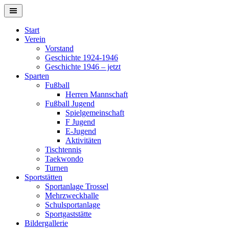
Springe
zum
Inhalt
Start
Verein
Vorstand
Geschichte 1924-1946
Geschichte 1946 – jetzt
Sparten
Fußball
Herren Mannschaft
Fußball Jugend
Spielgemeinschaft
F Jugend
E-Jugend
Aktivitäten
Tischtennis
Taekwondo
Turnen
Sportstätten
Sportanlage Trossel
Mehrzweckhalle
Schulsportanlage
Sportgaststätte
Bildergallerie