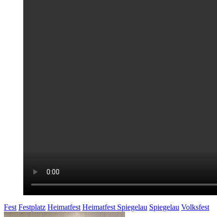
Fest
Festplatz
Heimatfest
Heimatfest Spiegelau
Spiegelau
Volksfest