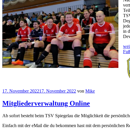
ver
Tei
TSV
Deg
jed
in 
Dev
“T
wei
Spi
Fuß
bei
die
Lan
202
in
Deg
17. November 2022
17. November 2022
von
Mike
Mitgliederverwaltung Online
Ab sofort besteht beim TSV Spiegelau die Möglichkeit die persönliche
Einfach mit der eMail die du bekommen hast mit dem persönlichen 