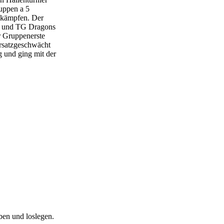
uppen a 5
 kämpfen. Der
ch und TG Dragons
r Gruppenerste
rsatzgeschwächt
ng und ging mit der
en und loslegen.