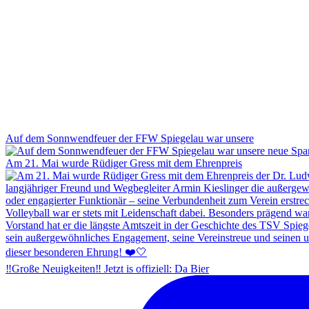
Auf dem Sonnwendfeuer der FFW Spiegelau war unsere
Am 21. Mai wurde Rüdiger Gress mit dem Ehrenpreis
‼️Große Neuigkeiten‼️ Jetzt is offiziell: Da Bier