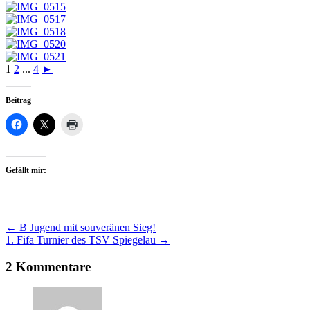
1
2
...
4
►
Beitrag
Gefällt mir:
Artikel-
←
B Jugend mit souveränen Sieg!
1. Fifa Turnier des TSV Spiegelau
→
Navigation
2 Kommentare