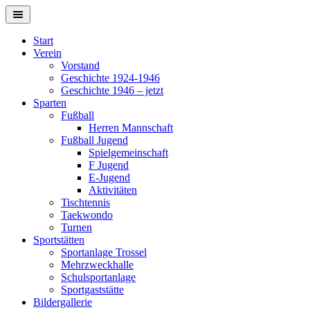
Springe
zum
Inhalt
Start
Verein
Vorstand
Geschichte 1924-1946
Geschichte 1946 – jetzt
Sparten
Fußball
Herren Mannschaft
Fußball Jugend
Spielgemeinschaft
F Jugend
E-Jugend
Aktivitäten
Tischtennis
Taekwondo
Turnen
Sportstätten
Sportanlage Trossel
Mehrzweckhalle
Schulsportanlage
Sportgaststätte
Bildergallerie