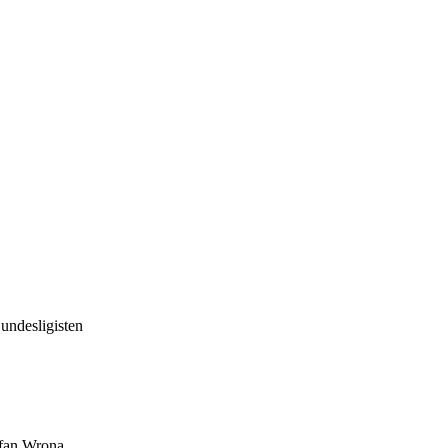
undesligisten
fan Wrona,