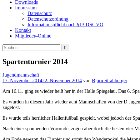
Downloads
Impressum
Datenschutz
Datenschutzordnung
Informationspflicht nach §13 DSGVO
Kontakt
Mitglieder–Online
Suchen
nach:
Spartenturnier 2014
Jugendmannschaft
17. November 2014
22. November 2014
von
Björn Strahberger
Am 16.11. ging es wieder heiß her in der Halle Spiegelau. Das 6. Sp
Es wurden in diesem Jahr wieder acht Mannschaften von der D Jugen
zugelost.
Es wurde teils herrlicher Hallenfußball gespielt, wobei jedoch der Sp
Nach einer spannenden Vorrunde, zogen aber doch die besten vier Man
Am Ende gewann das Turnier und somit den Wanderpokal die Mannsc